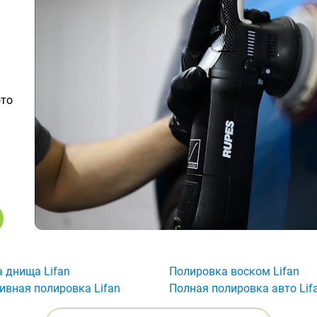
ото
 днища Lifan
Полировка воском Lifan
ивная полировка Lifan
Полная полировка авто Lif