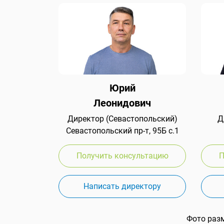
Юрий
Леонидович
Директор (Севастопольский)
Д
Севастопольский пр-т, 95Б с.1
Получить консультацию
П
Написать директору
Фото раз