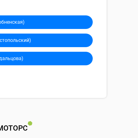
обненская)
сто­польский)
дальцова)
МОТОРС