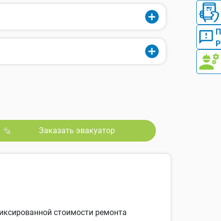
Р
Заказать эвакуатор
 фиксированной стоимости ремонта