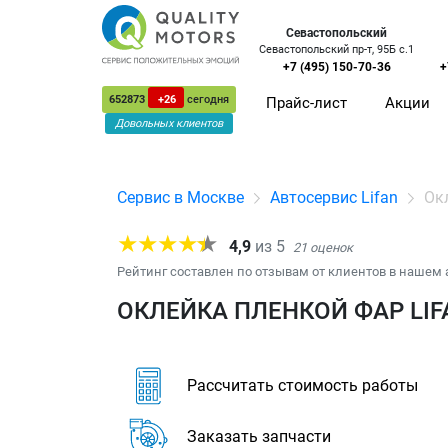
Севастопольский
Севастопольский пр-т, 95Б с.1
+7 (495) 150-70-36
+
652873
+26
сегодня
Прайс-лист
Акции
Довольных клиентов
Сервис в Москве
Автосервис Lifan
Ок
4,9
из
5
21
оценок
Рейтинг составлен по отзывам от клиентов в нашем 
ОКЛЕЙКА ПЛЕНКОЙ ФАР LIF
Рассчитать стоимость работы
Заказать запчасти