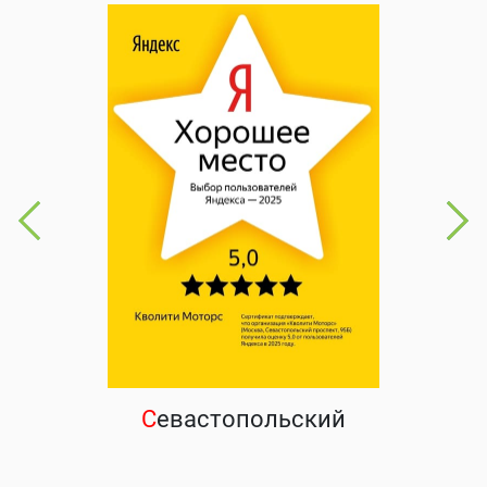
С
евастопольский