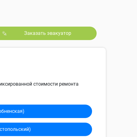
Заказать эвакуатор
 фиксированной стоимости ремонта
обненская)
сто­польский)