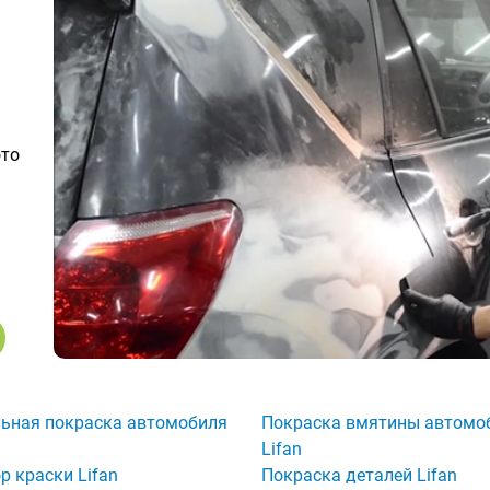
ото
ьная покраска автомобиля
Покраска вмятины автомо
Lifan
р краски Lifan
Покраска деталей Lifan