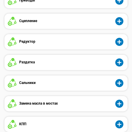
Приводы
Сцепление
Редуктор
Раздатка
Сальники
Замена масла в мостах
КПП