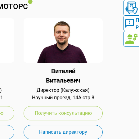
МОТОРС
Р
Виталий
Витальевич
)
Директор (Калужская)
 1
Научный проезд, 14А стр.8
ию
Получить консультацию
Написать директору