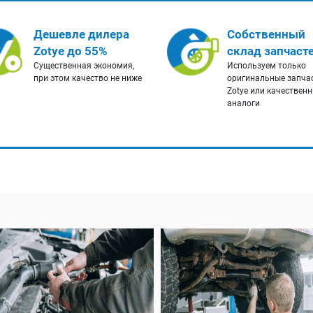
Дешевле дилера
Собственный
Zotye до 55%
склад запчаст
Существенная экономия,
Используем только
при этом качество не ниже
оригинальные запча
Zotye или качествен
аналоги