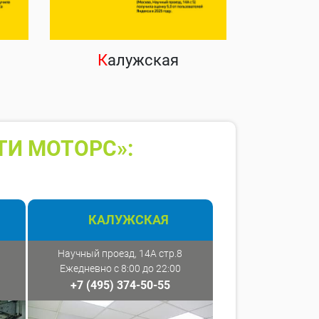
К
алужская
ТИ МОТОРС»:
КАЛУЖСКАЯ
Научный проезд, 14А стр.8
Ежедневно с 8:00 до 22:00
+7 (495) 374-50-55