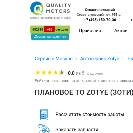
Севастопольский
Севастопольский пр-т, 95Б с.1
+7 (495) 150-70-36
+
652818
+55
сегодня
Прайс-лист
Акции
Довольных клиентов
Сервис в Москве
Автосервис Zotye
Те
0,0
из
5
0
оценок
Рейтинг составлен по отзывам от клиентов в нашем 
ПЛАНОВОЕ ТО ZOTYE (ЗОТИ
Рассчитать стоимость работы
Заказать запчасти