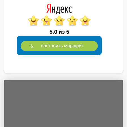
5.0 из 5
построить маршрут