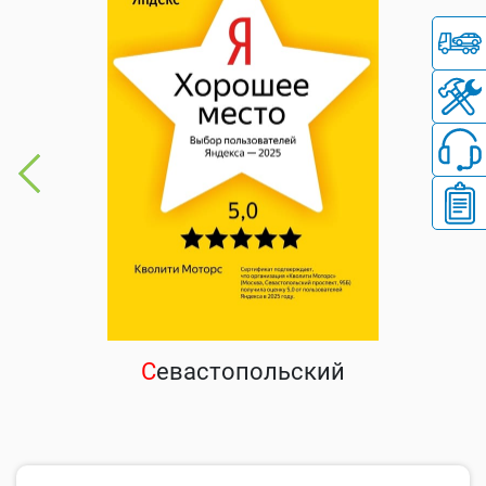
С
евастопольский