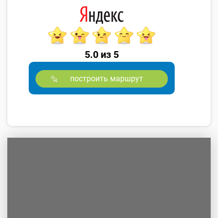
5.0 из 5
построить маршрут