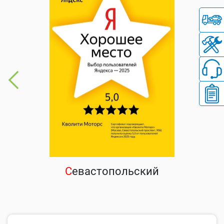
С
евастопольский