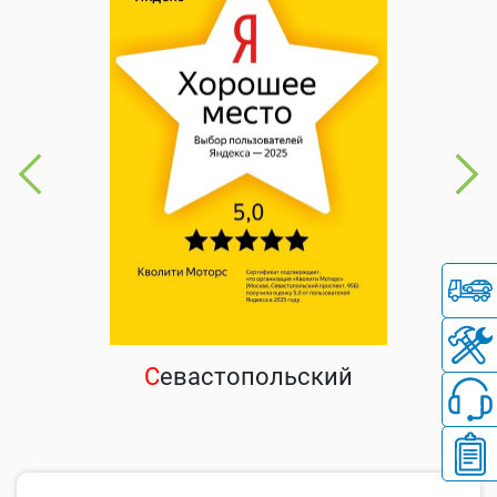
С
евастопольский