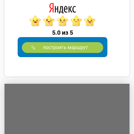
5.0 из 5
построить маршрут