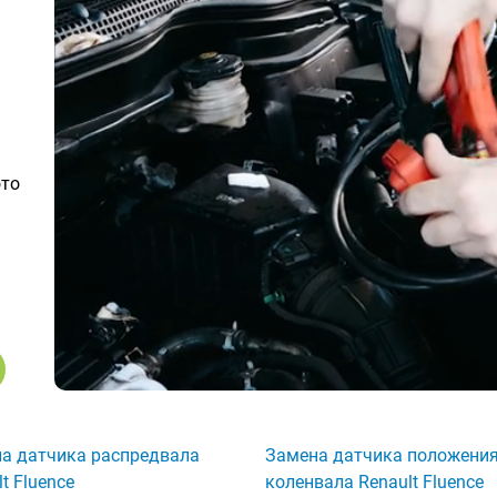
ото
а датчика распредвала
Замена датчика положени
t Fluence
коленвала Renault Fluence