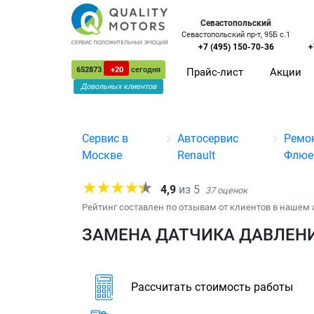
Севастопольский
Севастопольский пр-т, 95Б с.1
+7 (495) 150-70-36
+
652873
+20
сегодня
Прайс-лист
Акции
Довольных клиентов
Сервис в
Автосервис
Ремо
Москве
Renault
Флюе
4,9
из
5
37
оценок
Рейтинг составлен по отзывам от клиентов в нашем 
ЗАМЕНА ДАТЧИКА ДАВЛЕНИ
Рассчитать стоимость работы