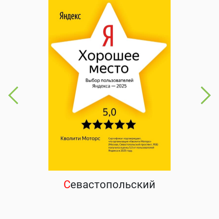
С
евастопольский