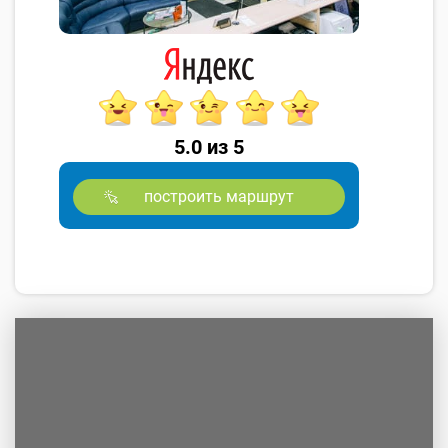
5.0 из 5
построить маршрут