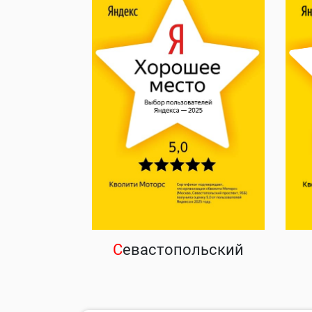
С
евастопольский