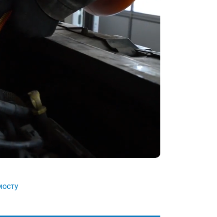
мосту