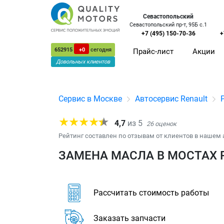
Севастопольский
Севастопольский пр-т, 95Б с.1
+7 (495) 150-70-36
+
652915
+0
сегодня
Прайс-лист
Акции
Довольных клиентов
Сервис в Москве
Автосервис Renault
4,7
из
5
26
оценок
Рейтинг составлен по отзывам от клиентов в нашем 
ЗАМЕНА МАСЛА В МОСТАХ 
Рассчитать стоимость работы
Заказать запчасти