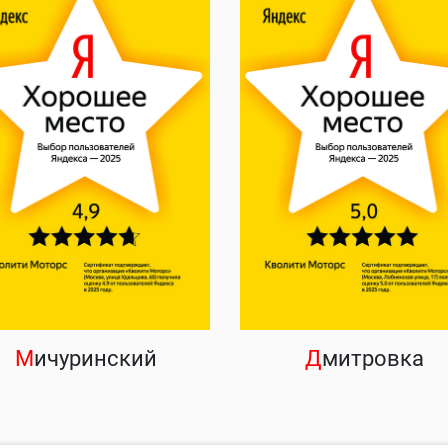
М
ичуринский
Д
митровка