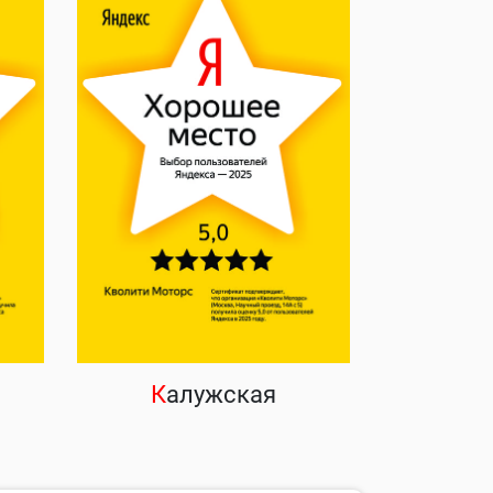
К
алужская