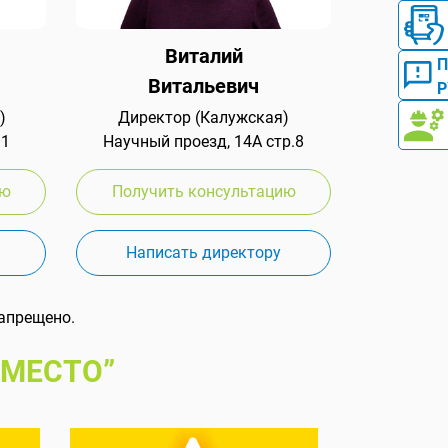
Виталий
Витальевич
Р
)
Директор (Калужская)
 1
Научный проезд, 14А стр.8
ию
Получить консультацию
Написать директору
апрещено.
 МЕСТО”