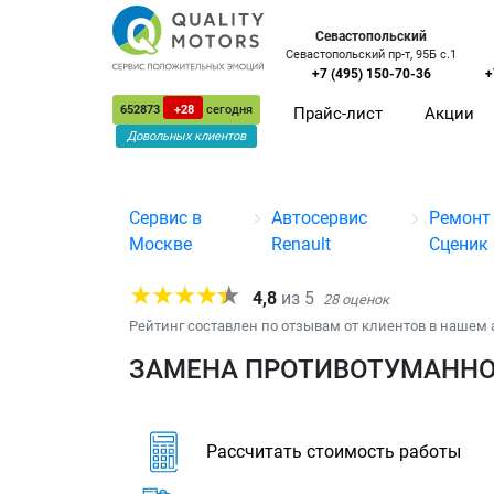
Севастопольский
Севастопольский пр-т, 95Б с.1
+7 (495) 150-70-36
+
652873
+28
сегодня
Прайс-лист
Акции
Довольных клиентов
Сервис в
Автосервис
Ремонт
Москве
Renault
Сценик
4,8
из
5
28
оценок
Рейтинг составлен по отзывам от клиентов в нашем 
ЗАМЕНА ПРОТИВОТУМАННОЙ
Рассчитать стоимость работы