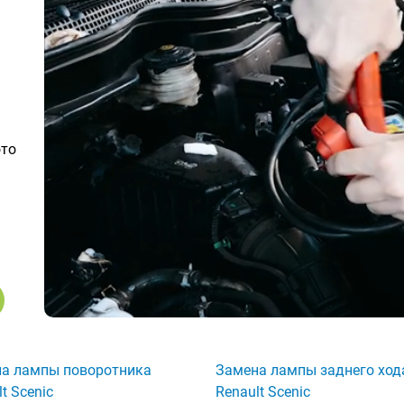
ото
а лампы поворотника
Замена лампы заднего ход
t Scenic
Renault Scenic