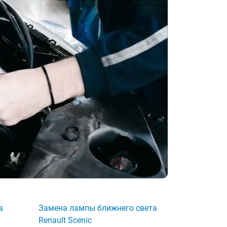
а
Замена лампы ближнего света
Renault Scenic