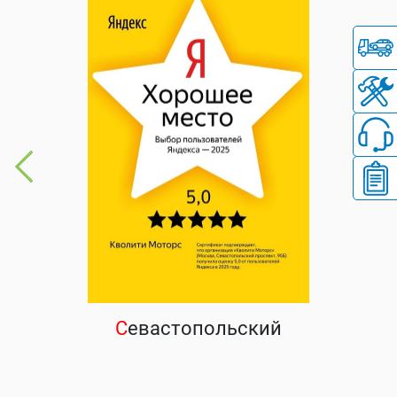
С
евастопольский