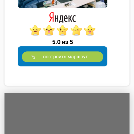
5.0 из 5
построить маршрут