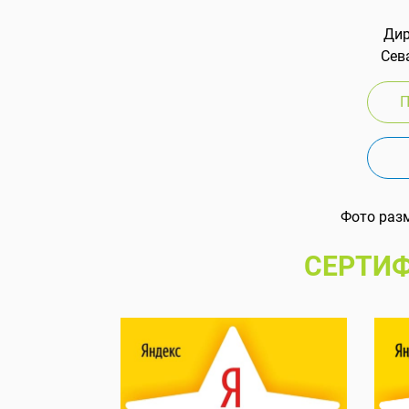
Дир
Сева
П
Фото раз
СЕРТИФ