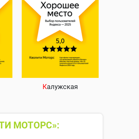
К
алужская
ТИ МОТОРС»: