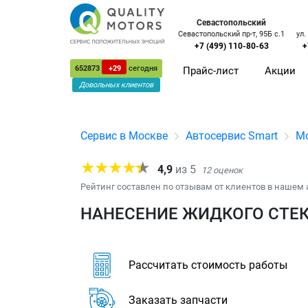
Севастопольский
Севастопольский пр-т, 95Б с.1
ул.
+7 (499) 110-80-63
+
652873
+29
сегодня
Прайс-лист
Акции
Довольных клиентов
Сервис в Москве
Автосервис Smart
Мо
4,9
из
5
12
оценок
Рейтинг составлен по отзывам от клиентов в нашем 
НАНЕСЕНИЕ ЖИДКОГО СТЕК
Рассчитать стоимость работы
Заказать запчасти