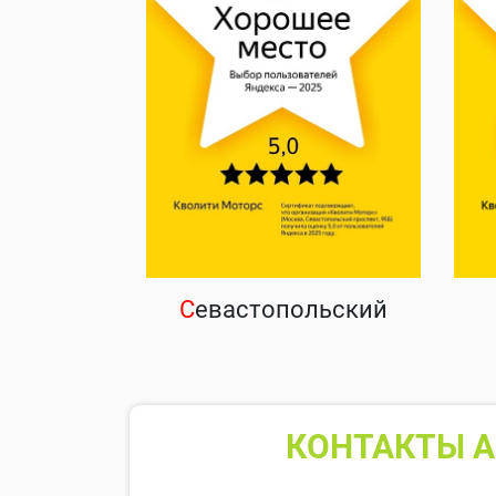
С
евастопольский
КОНТАКТЫ А