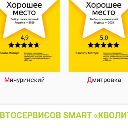
М
ичуринский
Д
митровка
ВТОСЕРВИСОВ SMART «КВОЛИ