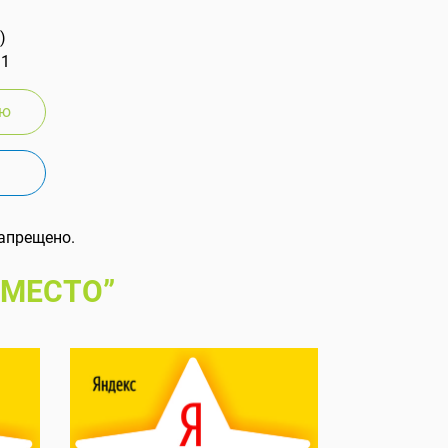
)
 1
ию
апрещено.
 МЕСТО”