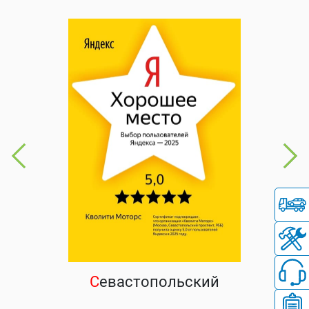
С
евастопольский