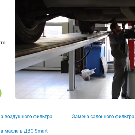
ото
а воздушного фильтра
Замена салонного фильтра
а масла в ДВС Smart