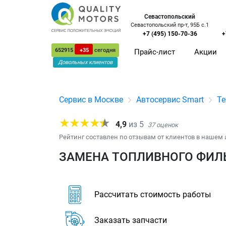
Севастопольский
Севастопольский пр-т, 95Б с.1
+7 (495) 150-70-36
+
652915
+35
сегодня
Прайс-лист
Акции
Довольных клиентов
Сервис в Москве
Автосервис Smart
Те
4,9
из
5
37
оценок
Рейтинг составлен по отзывам от клиентов в нашем 
ЗАМЕНА ТОПЛИВНОГО ФИЛЬ
Рассчитать стоимость работы
Заказать запчасти