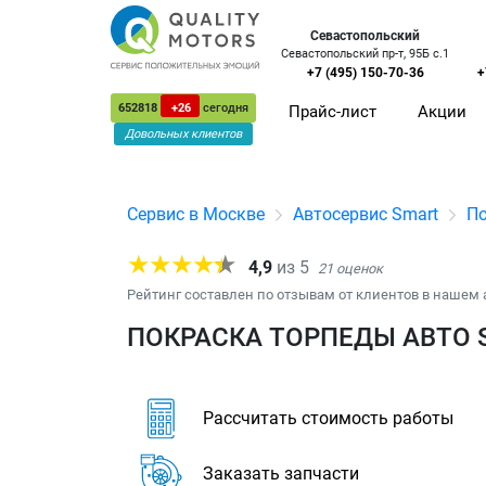
Севастопольский
Севастопольский пр-т, 95Б с.1
+7 (495) 150-70-36
+
652818
+26
сегодня
Прайс-лист
Акции
Довольных клиентов
Сервис в Москве
Автосервис Smart
По
4,9
из
5
21
оценок
Рейтинг составлен по отзывам от клиентов в нашем 
ПОКРАСКА ТОРПЕДЫ АВТО S
Рассчитать стоимость работы
Заказать запчасти