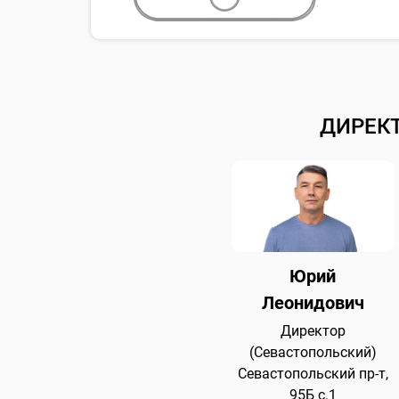
ДИРЕК
Юрий
Леонидович
Директор
(Севастопольский)
Севастопольский пр-т,
95Б с.1