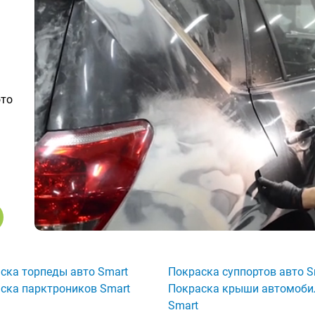
ото
ска торпеды авто Smart
Покраска суппортов авто S
ска парктроников Smart
Покраска крыши автомоби
Smart