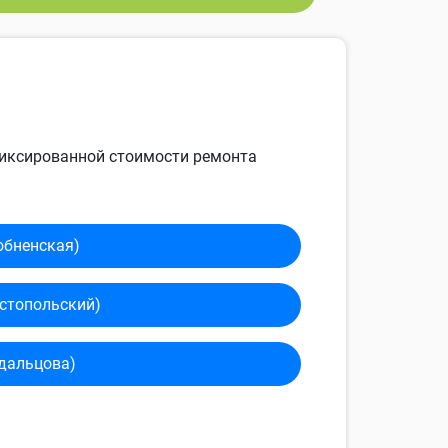
 фиксированной стоимости ремонта
обненская)
сто­польский)
дальцова)