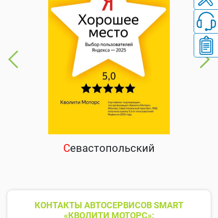
С
евастопольский
КОНТАКТЫ АВТОСЕРВИСОВ SMART
«КВОЛИТИ МОТОРС»: