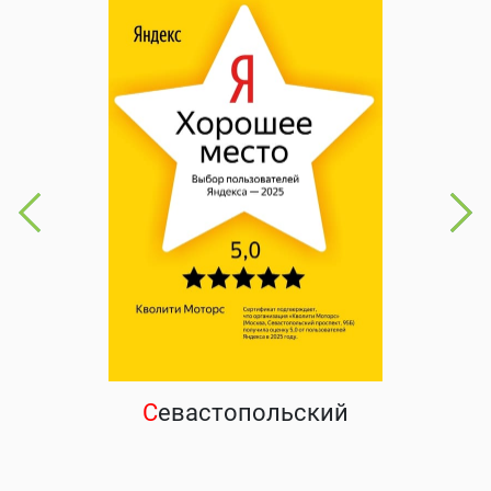
С
евастопольский