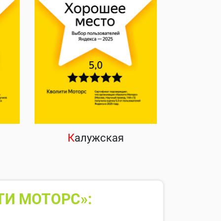
К
алужская
ТИ МОТОРС»: