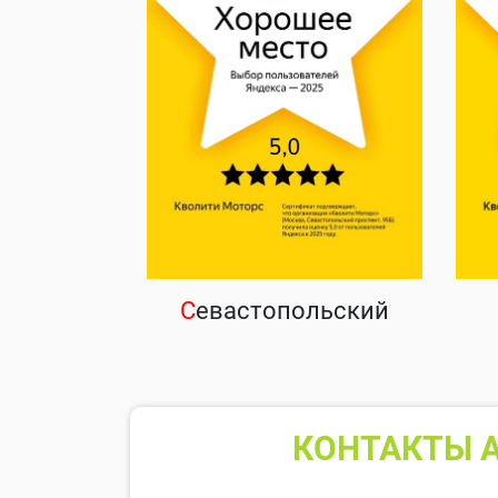
С
евастопольский
КОНТАКТЫ А