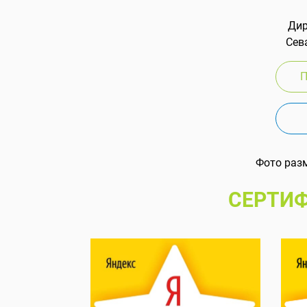
Дир
Сева
П
Фото раз
СЕРТИФ