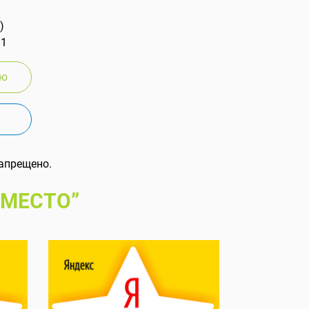
)
 1
ию
апрещено.
 МЕСТО”