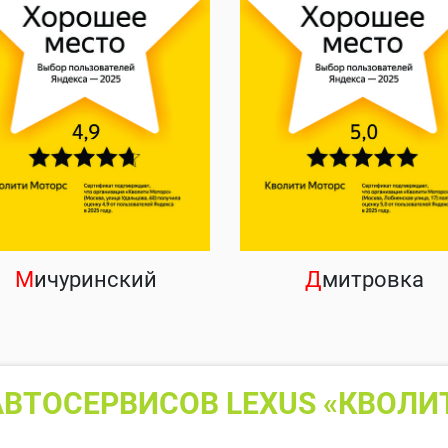
М
ичуринский
Д
митровка
ВТОСЕРВИСОВ LEXUS «КВОЛИ