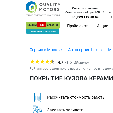
Севастопольский
Севастопольский пр-т, 95Б с.1
ул.
+7 (499) 110-80-63
+
652873
+35
сегодня
Прайс-лист
Акции
Довольных клиентов
Сервис в Москве
Автосервис Lexus
Мо
4,7
из
5
25
оценок
Рейтинг составлен по отзывам от клиентов в нашем 
ПОКРЫТИЕ КУЗОВА КЕРАМИК
Рассчитать стоимость работы
Заказать запчасти