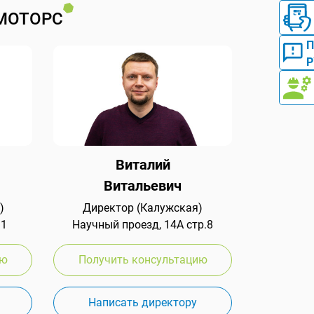
МОТОРС
Р
Виталий
Витальевич
)
Директор (Калужская)
 1
Научный проезд, 14А стр.8
ию
Получить консультацию
Написать директору