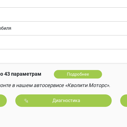
обиля
о 43 параметрам
Подробнее
онте в нашем автосервисе «Кволити Моторс».
Диагностика