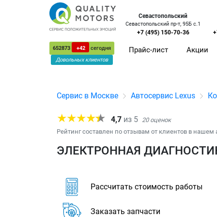
Севастопольский
Севастопольский пр-т, 95Б с.1
+7 (495) 150-70-36
+
652873
+42
сегодня
Прайс-лист
Акции
Довольных клиентов
Сервис в Москве
Автосервис Lexus
Ко
4,7
из
5
20
оценок
Рейтинг составлен по отзывам от клиентов в нашем 
ЭЛЕКТРОННАЯ ДИАГНОСТИКА
Рассчитать стоимость работы
Заказать запчасти