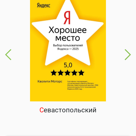
С
евастопольский