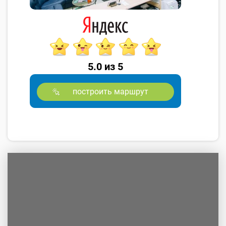
5.0 из 5
построить маршрут