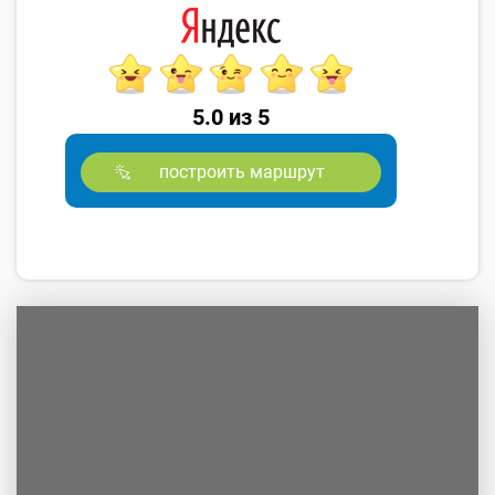
5.0 из 5
построить маршрут