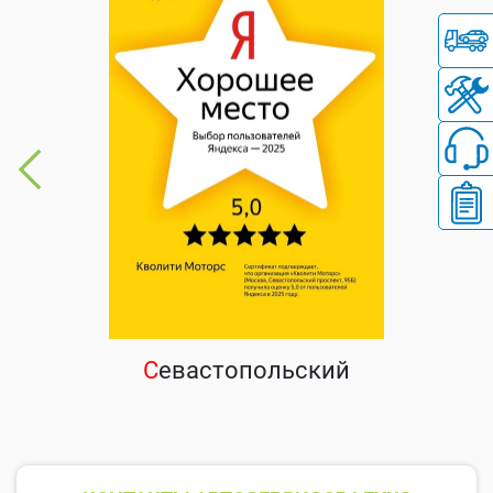
С
евастопольский