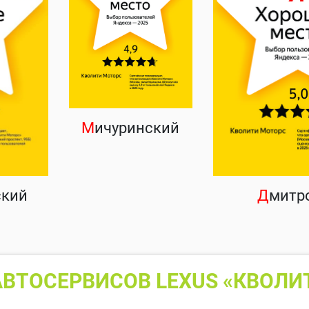
М
ичуринский
ский
Д
митр
ВТОСЕРВИСОВ LEXUS «КВОЛИ