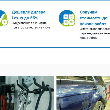
Дешевле дилера
Озвучим
Lexus до 55%
стоимость до
Существенная экономия,
начала работ
при этом качество не ниже
Смета оговариваетс
заранее, цена не мен
ходе работы.