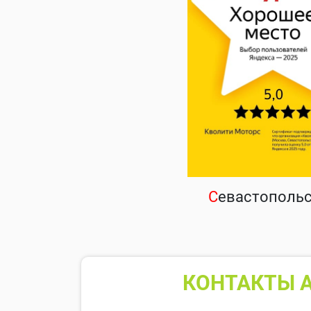
С
евастополь
КОНТАКТЫ А