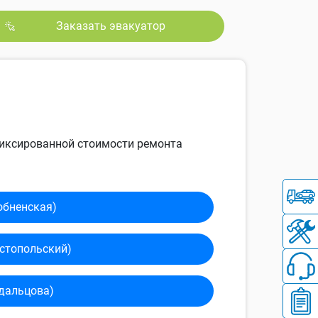
Заказать эвакуатор
 фиксированной стоимости ремонта
обненская)
сто­польский)
дальцова)