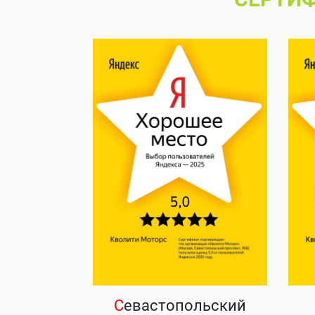
С
евастопольский