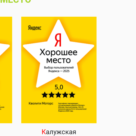
К
алужская