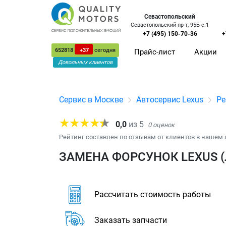
Севастопольский
Севастопольский пр-т, 95Б с.1
+7 (495) 150-70-36
+
652818
+37
сегодня
Прайс-лист
Акции
Довольных клиентов
Сервис в Москве
Автосервис Lexus
Ре
0,0
из
5
0
оценок
Рейтинг составлен по отзывам от клиентов в нашем 
ЗАМЕНА ФОРСУНОК LEXUS (
Рассчитать стоимость работы
Заказать запчасти