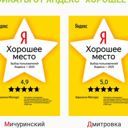
М
ичуринский
Д
митровка