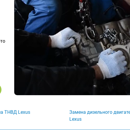
ото
а ТНВД Lexus
Замена дизельного двигат
Lexus