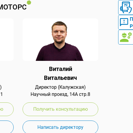
МОТОРС
Р
Виталий
Витальевич
)
Директор (Калужская)
 1
Научный проезд, 14А стр.8
ию
Получить консультацию
Написать директору