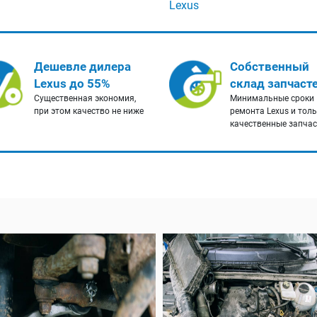
Lexus
Дешевле дилера
Собственный
Lexus до 55%
склад запчаст
Существенная экономия,
Минимальные сроки
при этом качество не ниже
ремонта Lexus и тол
качественные запча