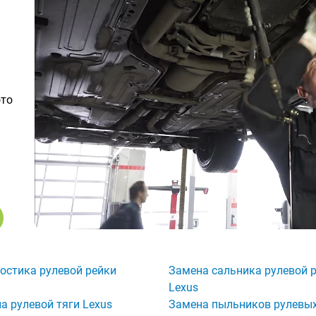
ото
остика рулевой рейки
Замена сальника рулевой 
Lexus
а рулевой тяги Lexus
Замена пыльников рулевых