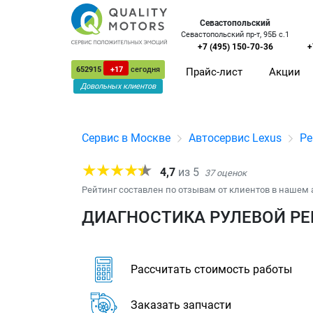
Севастопольский
Севастопольский пр-т, 95Б с.1
+7 (495) 150-70-36
+
652915
+17
сегодня
Прайс-лист
Акции
Довольных клиентов
Сервис в Москве
Автосервис Lexus
Ре
4,7
из
5
37
оценок
Рейтинг составлен по отзывам от клиентов в нашем 
ДИАГНОСТИКА РУЛЕВОЙ РЕЙ
Рассчитать стоимость работы
Заказать запчасти