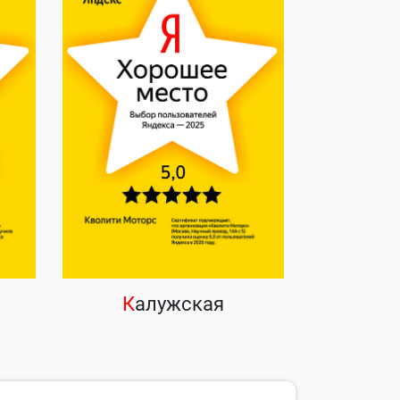
К
алужская