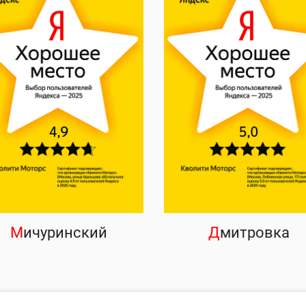
М
ичуринский
Д
митровка