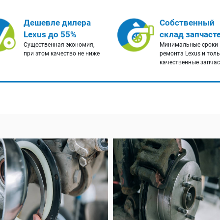
Дешевле дилера
Собственный
Lexus до 55%
склад запчаст
Существенная экономия,
Минимальные сроки
при этом качество не ниже
ремонта Lexus и тол
качественные запча