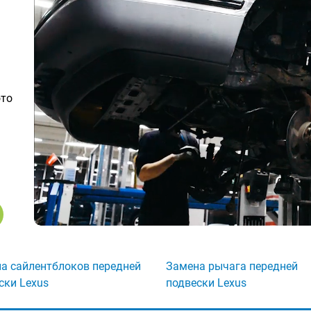
ото
а сайлентблоков передней
Замена рычага передней
ски Lexus
подвески Lexus