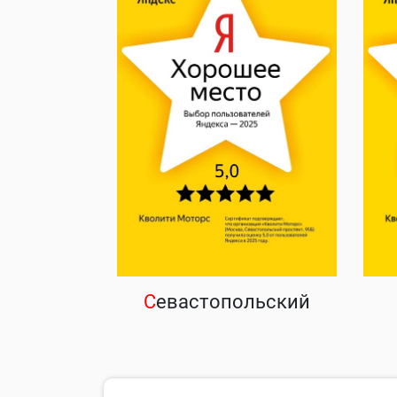
С
евастопольский