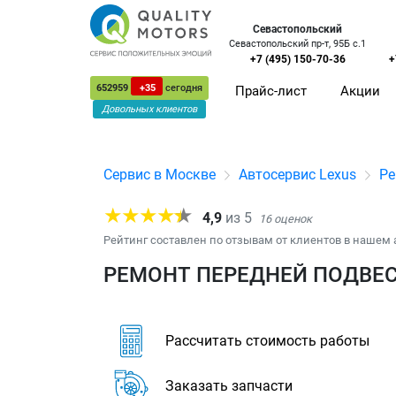
Севастопольский
Севастопольский пр-т, 95Б с.1
+7 (495) 150-70-36
+
652959
+35
сегодня
Прайс-лист
Акции
Довольных клиентов
Сервис в Москве
Автосервис Lexus
Ре
4,9
из
5
16
оценок
Рейтинг составлен по отзывам от клиентов в нашем 
РЕМОНТ ПЕРЕДНЕЙ ПОДВЕСК
Рассчитать стоимость работы
Заказать запчасти