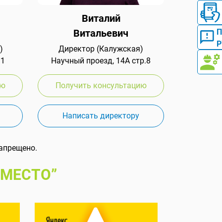
Виталий
Витальевич
Р
)
Директор (Калужская)
 1
Научный проезд, 14А стр.8
ию
Получить консультацию
Написать директору
апрещено.
 МЕСТО”