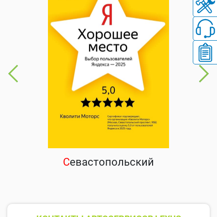
С
евастопольский