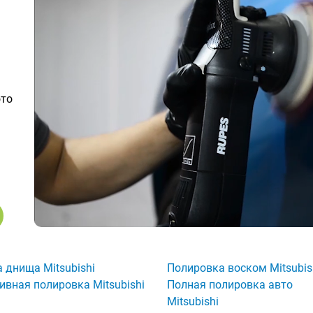
ото
 днища Mitsubishi
Полировка воском Mitsubis
ивная полировка Mitsubishi
Полная полировка авто
Mitsubishi