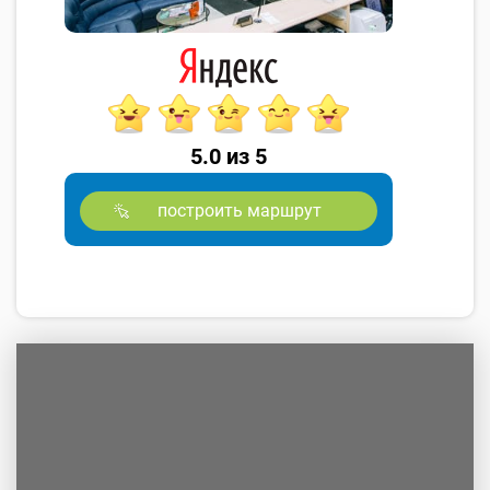
5.0 из 5
построить маршрут