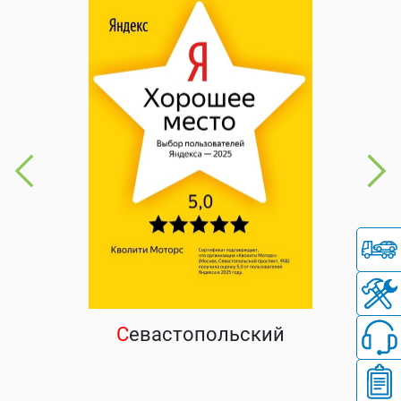
С
евастопольский