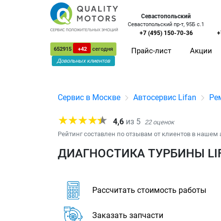
Севастопольский
Севастопольский пр-т, 95Б с.1
+7 (495) 150-70-36
+
652915
+42
сегодня
Прайс-лист
Акции
Довольных клиентов
Сервис в Москве
Автосервис Lifan
Ре
4,6
из
5
22
оценок
Рейтинг составлен по отзывам от клиентов в нашем 
ДИАГНОСТИКА ТУРБИНЫ LIF
Рассчитать стоимость работы
Заказать запчасти