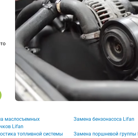
ото
на маслосъемных
Замена бензонасоса Lifan
чков Lifan
остика топливной системы
Замена поршневой группы 