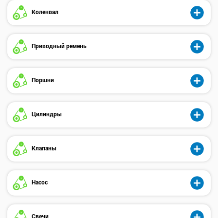
Коленвал
Приводный ремень
Поршни
Цилиндры
Клапаны
Насос
Свечи