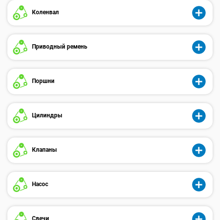
Коленвал
Приводный ремень
Поршни
Цилиндры
Клапаны
Насос
Свечи