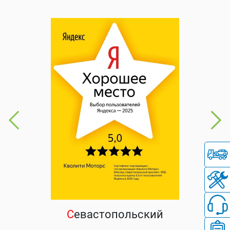
С
евастопольский