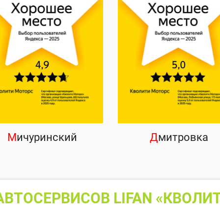
М
ичуринский
Д
митровка
ВТОСЕРВИСОВ LIFAN «КВОЛИ