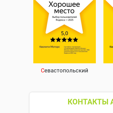
С
евастопольский
КОНТАКТЫ А