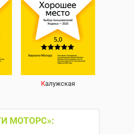
К
алужская
ТИ МОТОРС»: