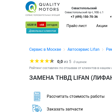
Севастопольский
Севастопольский пр-т, 95Б с.1
+7 (495) 150-70-36
+
652818
+44
сегодня
Прайс-лист
Акции
Довольных клиентов
Сервис в Москве
Автосервис Lifan
Ре
0,0
из
5
0
оценок
Рейтинг составлен по отзывам от клиентов в нашем 
ЗАМЕНА ТНВД LIFAN (ЛИФА
Рассчитать стоимость работы
Заказать запчасти