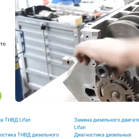
ото
а ТНВД Lifan
Замена дизельного двигат
Lifan
остика ТНВД дизельного
Диагностика дизельных