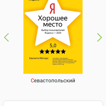
С
евастопольский