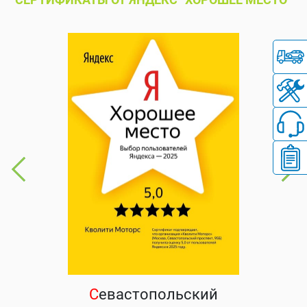
С
евастопольский