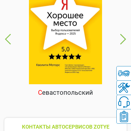
С
евастопольский
КОНТАКТЫ АВТОСЕРВИСОВ ZOTYE