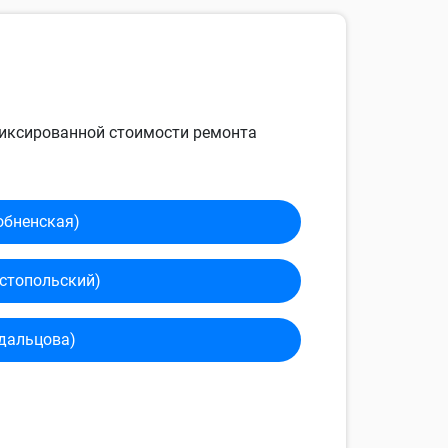
 фиксированной стоимости ремонта
обненская)
сто­польский)
дальцова)