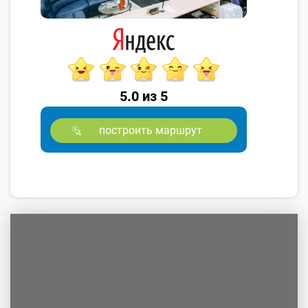
5.0 из 5
построить маршрут