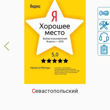
С
евастопольский