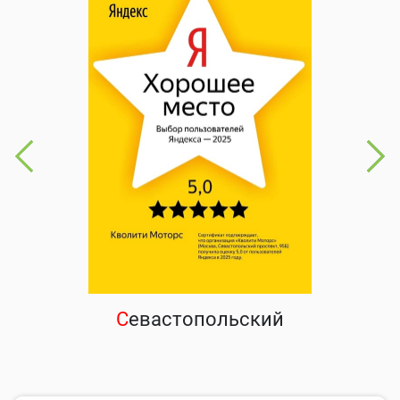
С
евастопольский