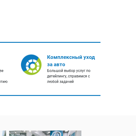
Комплексный уход
за авто
ве
Большой выбор услуг по
детейлингу, справимся с
нтию
любой задачей