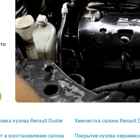
ото
овка кузова Renault Duster
Химчистка салона Renault D
т и восстановление салона
Покрытие кузова керамик