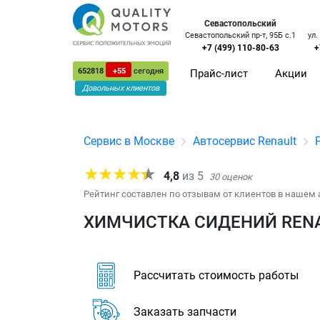
Севастопольский
Севастопольский пр-т, 95Б с.1
ул.
+7 (499) 110-80-63
+
652818
+55
сегодня
Прайс-лист
Акции
Довольных клиентов
Сервис в Москве
Автосервис Renault
4,8
из
5
30
оценок
Рейтинг составлен по отзывам от клиентов в нашем 
ХИМЧИСТКА СИДЕНИЙ RENA
Рассчитать стоимость работы
Заказать запчасти