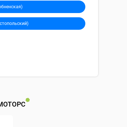
обненская)
сто­польский)
МОТОРС