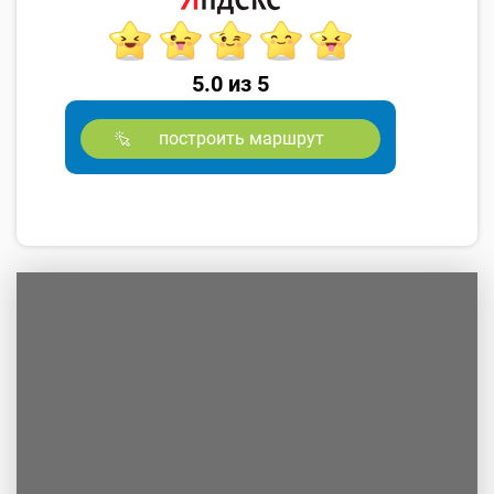
5.0 из 5
построить маршрут