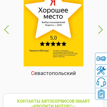
С
евастопольский
КОНТАКТЫ АВТОСЕРВИСОВ SMART
«КВОЛИТИ МОТОРС»: