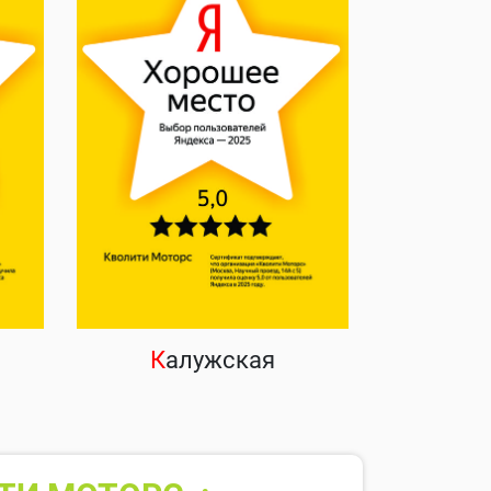
К
алужская