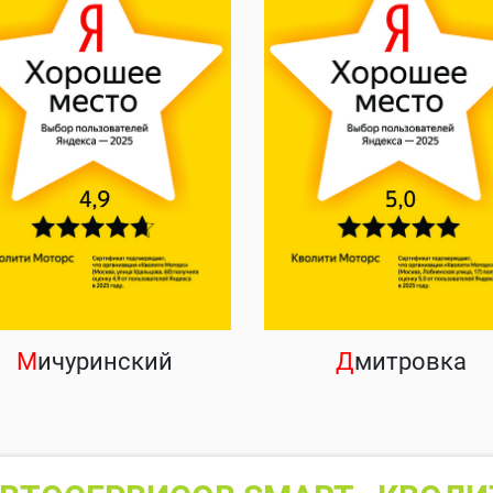
М
ичуринский
Д
митровка