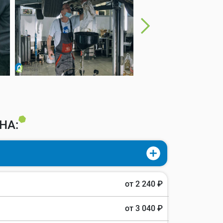
НА:
от 2 240 ₽
от 3 040 ₽