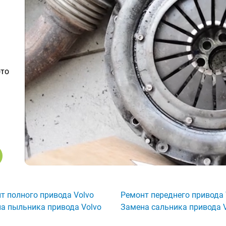
ото
т полного привода Volvo
Ремонт переднего привода 
а пыльника привода Volvo
Замена сальника привода 