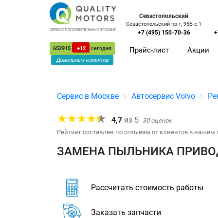
Севастопольский
Севастопольский пр-т, 95Б с.1
+7 (495) 150-70-36
+
652915
+12
сегодня
Прайс-лист
Акции
Довольных клиентов
Сервис в Москве
Автосервис Volvo
Ре
4,7
из
5
30
оценок
Рейтинг составлен по отзывам от клиентов в нашем 
ЗАМЕНА ПЫЛЬНИКА ПРИВОД
Рассчитать стоимость работы
Заказать запчасти