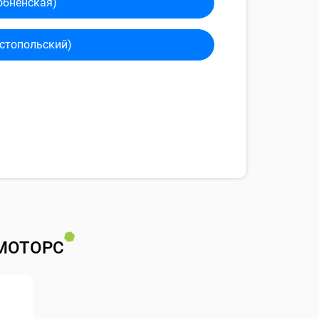
обненская)
сто­польский)
МОТОРС