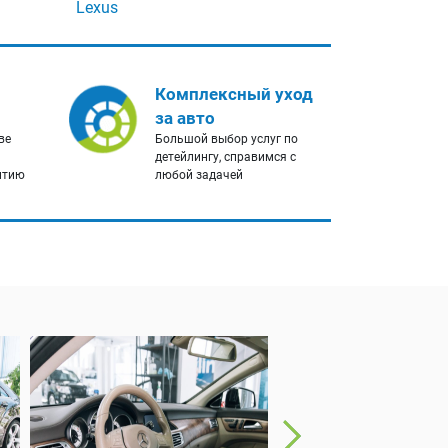
Lexus
Комплексный уход
за авто
ве
Большой выбор услуг по
детейлингу, справимся с
нтию
любой задачей