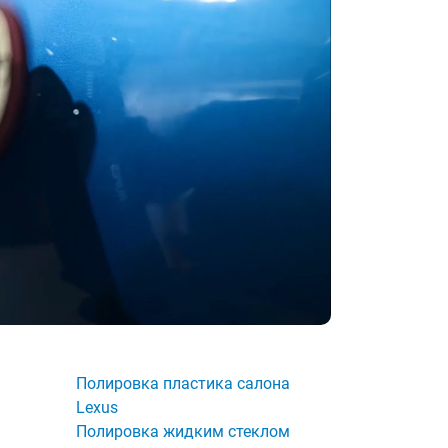
Полировка пластика салона
Lexus
Полировка жидким стеклом