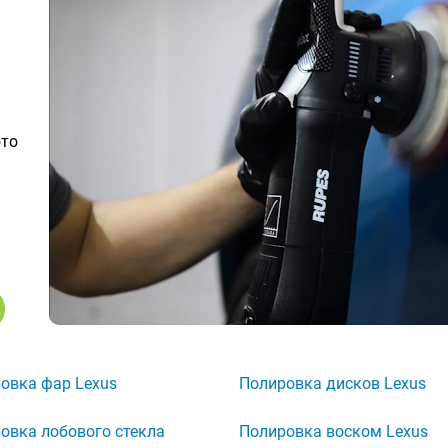
ото
овка фар Lexus
Полировка дисков Lexus
овка лобового стекла
Полировка воском Lexus