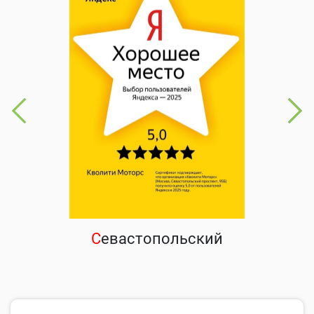
С
евастопольский