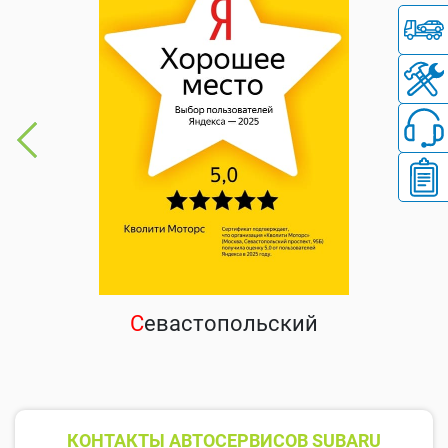
С
евастопольский
КОНТАКТЫ АВТОСЕРВИСОВ SUBARU