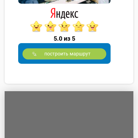
5.0 из 5
построить маршрут