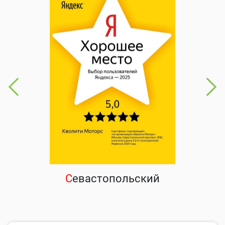
С
евастопольский